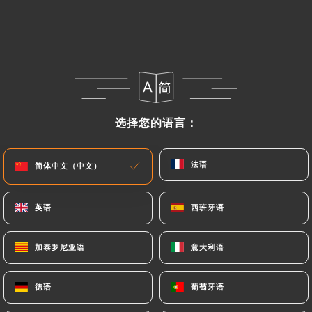
HAMBURGERS-FRITES
Burger Manhattan
Sauce maison, oignons confits, salade, tomates,
steak haché frais, cheddar, pickles
11.90€
选择您的语言：
选择您的语言：
Burger Sweet Queens
Sauce maison, salade, tomates, steak haché frais,
oignons confits, chèvre, moutarde miel
法语
法语
简体中文（中文）
简体中文（中文）
12.50€
英语
英语
西班牙语
西班牙语
Burger Hudson
Aiguillettes de colin panées & citronnées, sauce
加泰罗尼亚语
加泰罗尼亚语
意大利语
意大利语
tartare, cheddar, tomates, oignons rouges.
11.90€
德语
德语
葡萄牙语
葡萄牙语