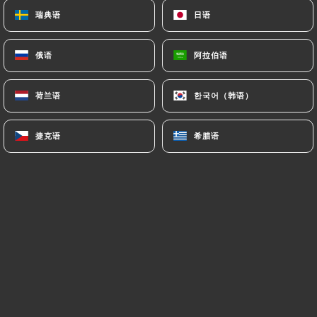
Burger Brooklyn Chicken
瑞典语
瑞典语
日语
日语
Sauce spéciale, salade, tomates, poulet pané,
oignons confits, cheddar
俄语
俄语
阿拉伯语
阿拉伯语
11.90€
荷兰语
荷兰语
한국어（韩语）
한국어（韩语）
Burger Greenwich
Sauce pesto, oignons confits, Salade, tomates
séchées, steak soja, mozzarella, avocat
捷克语
捷克语
希腊语
希腊语
12.90€
Bronx Burger
Sauce maison BBQ, Salade, tomates, steak haché
frais, comté 12 mois, oignons frits
11.90€