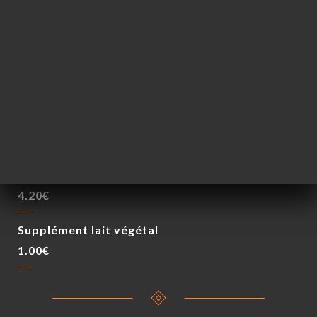
Cappuccino
5.00€
Café viennois
5.50€
Chocolat viennois
5.50€
Thé ou Infusions
4.20€
Supplément lait végétal
1.00€