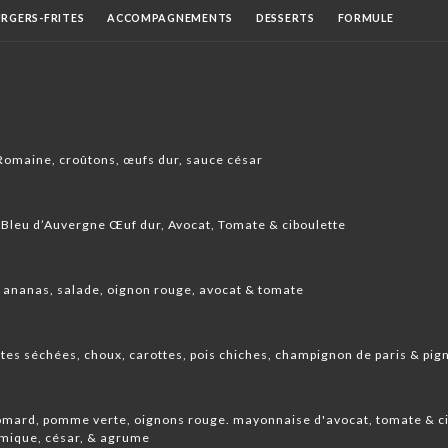
RGERS-FRITES
ACCOMPAGNEMENTS
DESSERTS
FORMULE
BIÈRES
VINS AU VERRE
BOISSONS CHAUDES
VIENNOISERIES
Romaine, croûtons, œufs dur, sauce césar
, Bleu d’Auvergne Œuf dur, Avocat, Tomate & ciboulette
 ananas, salade, oignon rouge, avocat & tomate
tes séchées, choux, carottes, pois chiches, champignon de paris & pign
omard, pomme verte, oignons rouge. mayonnaise d'avocat, tomate & c
amique, césar, & agrume