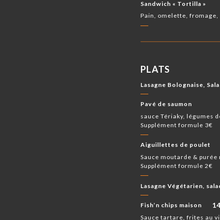
Sandwich « Tortilla »
Pain, omelette, fromage
PLATS
Lasagne Bolognaise, Sal
Pavé de saumon
sauce Tériaky, légumes d
Supplément formule 3€
Aiguillettes de poulet
Sauce moutarde & purée
Supplément formule 2€
Lasagne Végétarien, sal
1
Fish’n chips maison
Sauce tartare, frites au v