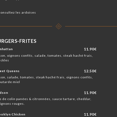
 consultez les ardoises
RGERS-FRITES
11.90€
nhattan
on, oignons confits, salade, tomates, steak haché frais,
ickles
12.50€
eet Queens
on, salade, tomates, steak haché frais, oignons confits,
outarde miel
11.90€
udson
es de colin panées & citronnées, sauce tartare, cheddar,
ignons rouges.
11.90€
ooklyn Chicken