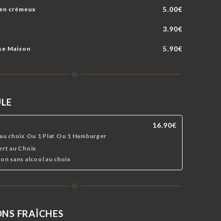
5.00€
ien crémeux
3.90€
5.90€
ke Maison
LE
16.90€
 au choix Ou 1 Plat Ou 1 Hamburger
ert au Choix
son sans alcool au choix
ONS FRAÎCHES