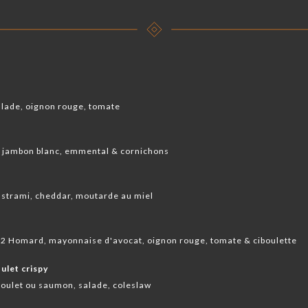
salade, oignon rouge, tomate
e jambon blanc, emmental & cornichons
pastrami, cheddar, moutarde au miel
1/2 Homard, mayonnaise d'avocat, oignon rouge, tomate & ciboulette
ulet crispy
 poulet ou saumon, salade, coleslaw