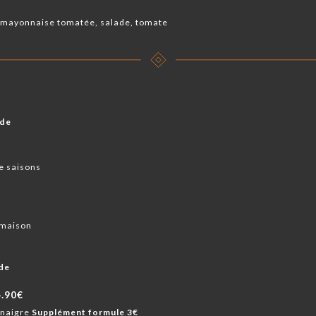
, mayonnaise tomatée, salade, tomate
ade
e saisons
 maison
ade
4.90€
inaigre
Supplément formule 3€