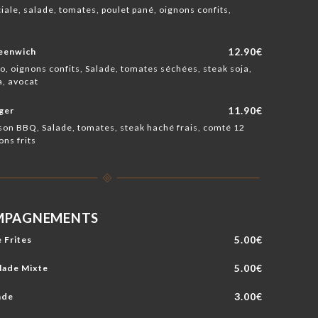
iale, salade, tomates, poulet pané, oignons confits,
12.90€
eenwich
o, oignons confits, Salade, tomates séchées, steak soja,
, avocat
11.90€
ger
on BBQ, Salade, tomates, steak haché frais, comté 12
ons frits
MPAGNEMENTS
5.00€
 Frites
5.00€
lade Mixte
3.00€
ade