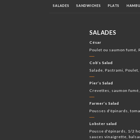
SALADES
SANDWICHES
PLATS
HAMBU
BOISSONS FRAÎCHES
JUS FRAIS MAISON
SALADES
César
Poulet ou saumon fumé, 
Cob’s Salad
Salade, Pastrami, Poulet
Pier’s Salad
Crevettes, saumon fumé,
Farmer’s Salad
Pousses d'épinards, toma
Lobster salad
Pousse d'épinards, 1/2 h
sauces vinaigrette, bals