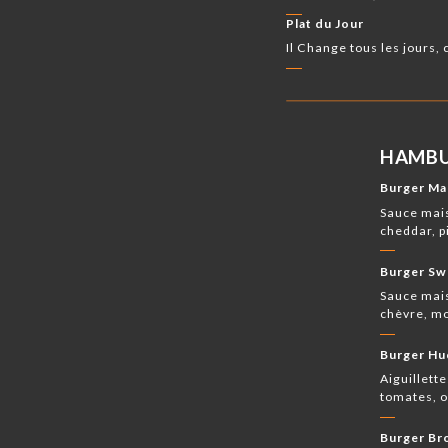
Plat du Jour
Il Change tous les jours,
HAMBU
Burger Ma
Sauce mais
cheddar, p
Burger Sw
Sauce mais
chèvre, m
Burger H
Aiguillett
tomates, o
Burger Br