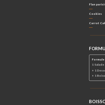
Flan paris
Cookies
Carrot Ca
FORMU
Formule
1 Salade
+ 1 Dess
+ 1 Bois
BOISS