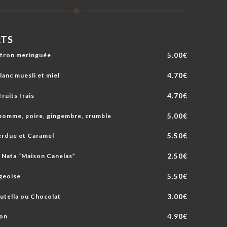
RTS
5.00€
itron meringuée
4.70€
anc muesli et miel
4.70€
ruits frais
5.00€
omme, poire, gingembre, crumble
5.50€
erdue et Caramel
2.50€
 Nata “Maison Canelas”
5.50€
égeoise
3.00€
utella ou Chocolat
4.90€
on