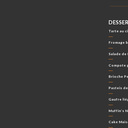
DESSE
Tarte au c
Fromage bl
Salade de f
Compote p
Brioche P
Pasteis de
Gaufre li
Muffin’s N
Cake Mais