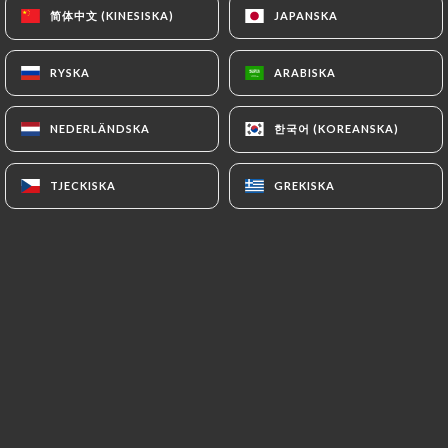
Burger Brooklyn Chicken
简体中文 (KINESISKA)
简体中文 (KINESISKA)
JAPANSKA
JAPANSKA
Sauce spéciale, salade, tomates, poulet pané,
oignons confits, cheddar
RYSKA
RYSKA
ARABISKA
ARABISKA
11.90€
한국어 (KOREANSKA)
한국어 (KOREANSKA)
NEDERLÄNDSKA
NEDERLÄNDSKA
Burger Greenwich
Sauce pesto, oignons confits, Salade, tomates
TJECKISKA
TJECKISKA
GREKISKA
GREKISKA
séchées, steak soja, mozzarella, avocat
12.90€
Bronx Burger
Sauce maison BBQ, Salade, tomates, steak haché
frais, comté 12 mois, oignons frits
11.90€