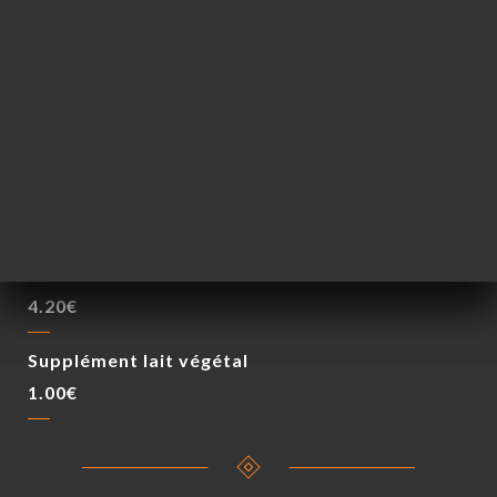
Cappuccino
5.00€
Café viennois
5.50€
Chocolat viennois
5.50€
Thé ou Infusions
4.20€
Supplément lait végétal
1.00€