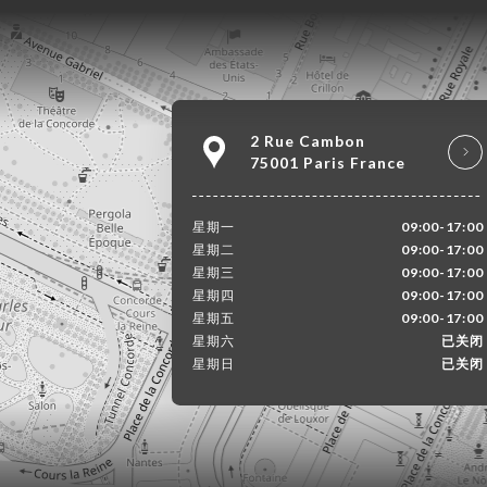
2 Rue Cambon
75001 Paris France
星期一
09:00-17:00
星期二
09:00-17:00
星期三
09:00-17:00
星期四
09:00-17:00
星期五
09:00-17:00
星期六
已关闭
星期日
已关闭