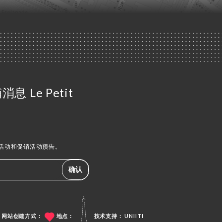
 Le Petit
活动和促销活动预告。
确认
网站创建方式：
地点：
技术支持：
UNIITI