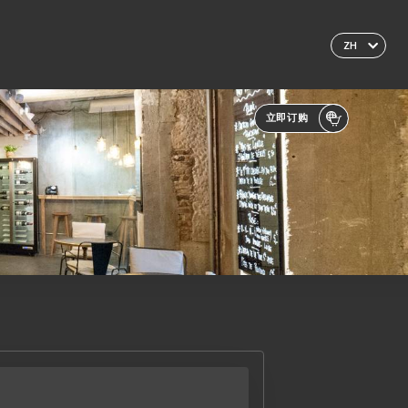
ZH
立即订购