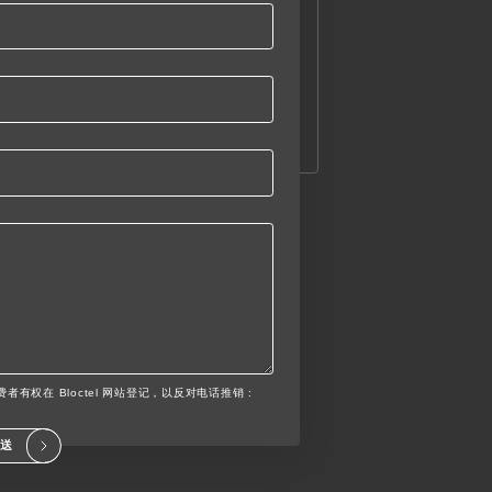
者有权在 Bloctel 网站登记，以反对电话推销 :
发送