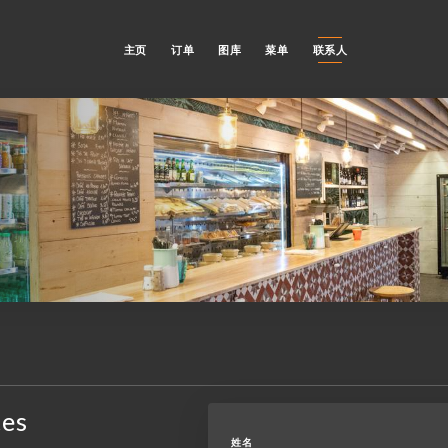
主页
订单
图库
菜单
联系人
tes
姓名