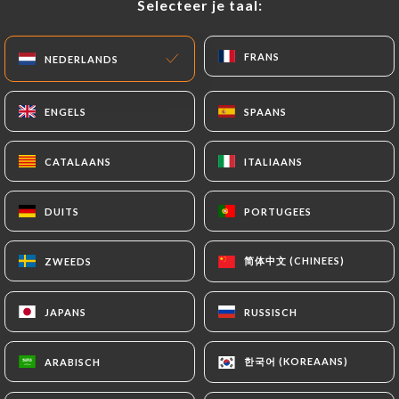
Selecteer je taal:
Selecteer je taal:
NL
MENU
FRANS
FRANS
NEDERLANDS
NEDERLANDS
ENGELS
ENGELS
SPAANS
SPAANS
CATALAANS
CATALAANS
ITALIAANS
ITALIAANS
/
HOME
CONTACT
Contact
DUITS
DUITS
PORTUGEES
PORTUGEES
简体中文 (CHINEES)
简体中文 (CHINEES)
ZWEEDS
ZWEEDS
JAPANS
JAPANS
RUSSISCH
RUSSISCH
한국어 (KOREAANS)
한국어 (KOREAANS)
ARABISCH
ARABISCH
Le Petit Flottes