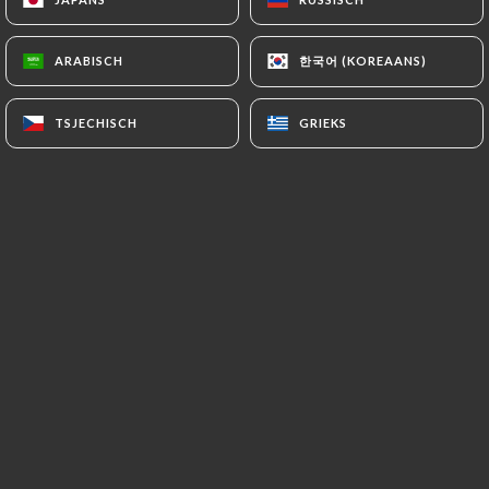
한국어 (KOREAANS)
한국어 (KOREAANS)
ARABISCH
ARABISCH
----------------------------------------------
TSJECHISCH
TSJECHISCH
GRIEKS
GRIEKS
"
Notre établissement dispose de plusieurs
Purificateurs d’air par Photocatalyse, afin de
désinfecter l’atmosphère et les surfaces par
traitement de l’air.
Nos sols & surfaces sont nettoyés par ozone
aqueuse stabilisée, qui est une solution
nettoyante et désinfectante remplaçant les
produits chimiques traditionnels.
Nous privilégions les acteurs locaux et de