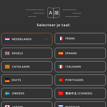
Vandaag geopend tot :tijd
Selecteer je taal:
Selecteer je taal:
FRANS
FRANS
NEDERLANDS
NEDERLANDS
Le Petit Flottes
ENGELS
ENGELS
SPAANS
SPAANS
0 REVIEW
RESTAURATION RAPIDE
CATALAANS
CATALAANS
ITALIAANS
ITALIAANS
2 Rue Cambon
75001 Paris France
DUITS
DUITS
PORTUGEES
PORTUGEES
简体中文 (CHINEES)
简体中文 (CHINEES)
ZWEEDS
ZWEEDS
Wie zijn wij?
JAPANS
JAPANS
RUSSISCH
RUSSISCH