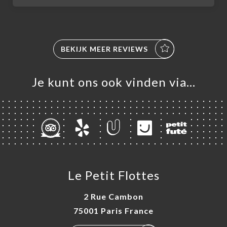
BEKIJK MEER REVIEWS
Je kunt ons ook vinden via…
ME
ELLEN
ERIJ
NU
Le Petit Flottes
TACT
2 Rue Cambon
75001 Paris France