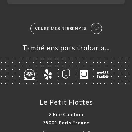
VEURE MÉS RESSENYES
També ens pots trobar a…
ICI
A
NDA
ERIA
RTA
Le Petit Flottes
ACTAR
2 Rue Cambon
75001 Paris France