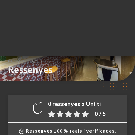
CA
MENÚ
/
INICI
RESSENYES
Ressenyes
0 ressenyes a Uniiti
0 / 5
Ressenyes 100 % reals i verificades.